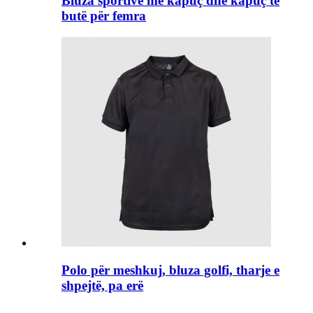
Bluza sportive me kapuç dhe kapuç të
butë për femra
Polo për meshkuj, bluza golfi, tharje e
shpejtë, pa erë