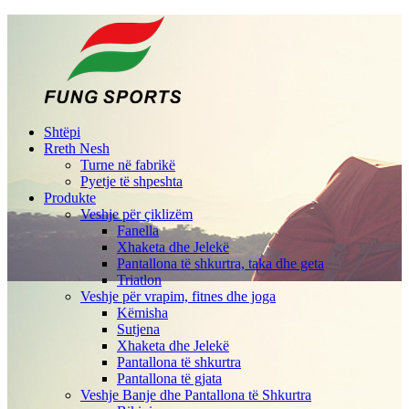
Shtëpi
Rreth Nesh
Turne në fabrikë
Pyetje të shpeshta
Produkte
Veshje për çiklizëm
Fanella
Xhaketa dhe Jelekë
Pantallona të shkurtra, taka dhe geta
Triatlon
Veshje për vrapim, fitnes dhe joga
Këmisha
Sutjena
Xhaketa dhe Jelekë
Pantallona të shkurtra
Pantallona të gjata
Veshje Banje dhe Pantallona të Shkurtra