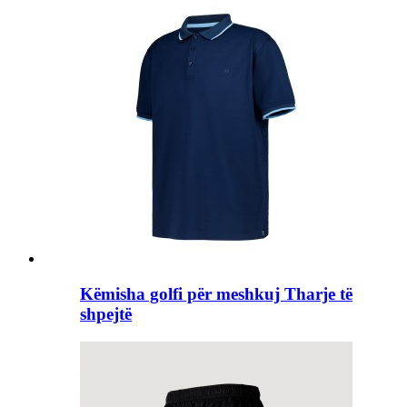
Këmisha golfi për meshkuj Tharje të
shpejtë