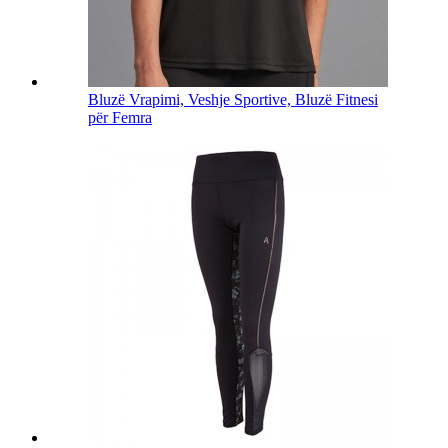
Bluzë Vrapimi, Veshje Sportive, Bluzë Fitnesi
për Femra