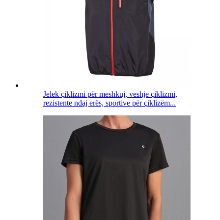
Jelek çiklizmi për meshkuj, veshje çiklizmi,
rezistente ndaj erës, sportive për çiklizëm...