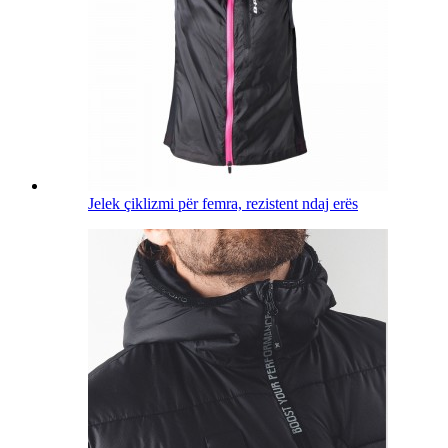
Jelek çiklizmi për femra, rezistent ndaj erës