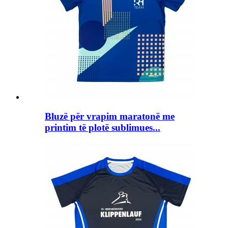
Bluzë për vrapim maratonë me
printim të plotë sublimues...