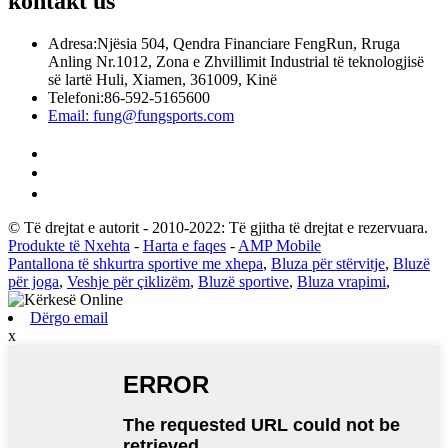
kontakt
us
Adresa:
Njësia 504, Qendra Financiare FengRun, Rruga
Anling Nr.1012, Zona e Zhvillimit Industrial të teknologjisë
së lartë Huli, Xiamen, 361009, Kinë
Telefoni:
86-592-5165600
Email:
fung@fungsports.com
© Të drejtat e autorit - 2010-2022: Të gjitha të drejtat e rezervuara.
Produkte të Nxehta
-
Harta e faqes
-
AMP Mobile
Pantallona të shkurtra sportive me xhepa
,
Bluza për stërvitje
,
Bluzë
për joga
,
Veshje për çiklizëm
,
Bluzë sportive
,
Bluza vrapimi
,
Dërgo email
x