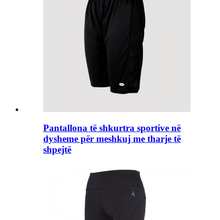
Pantallona të shkurtra sportive në
dysheme për meshkuj me tharje të
shpejtë