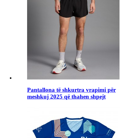
Pantallona të shkurtra vrapimi për
meshkuj 2025 që thahen shpejt