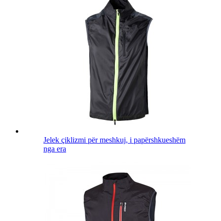
Jelek çiklizmi për meshkuj, i papërshkueshëm
nga era