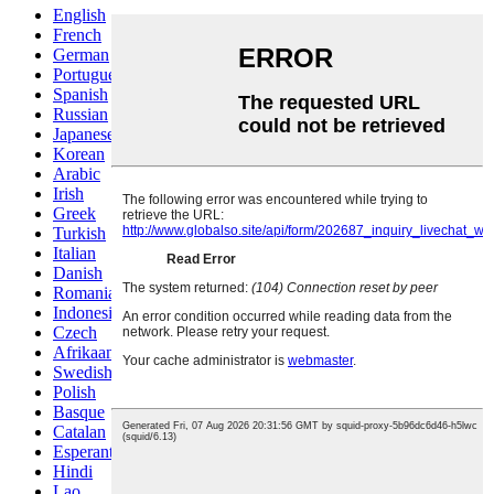
English
French
German
Portuguese
Spanish
Russian
Japanese
Korean
Arabic
Irish
Greek
Turkish
Italian
Danish
Romanian
Indonesian
Czech
Afrikaans
Swedish
Polish
Basque
Catalan
Esperanto
Hindi
Lao