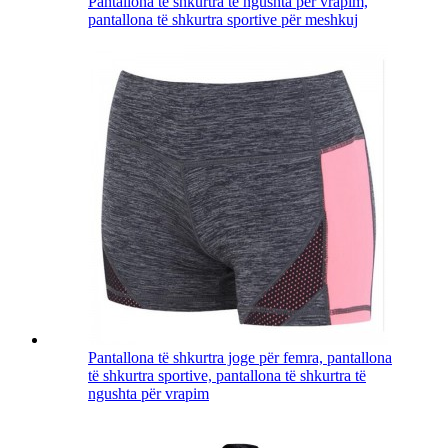
Pantallona të shkurtra të ngushta për vrapim,
pantallona të shkurtra sportive për meshkuj
Pantallona të shkurtra joge për femra, pantallona
të shkurtra sportive, pantallona të shkurtra të
ngushta për vrapim