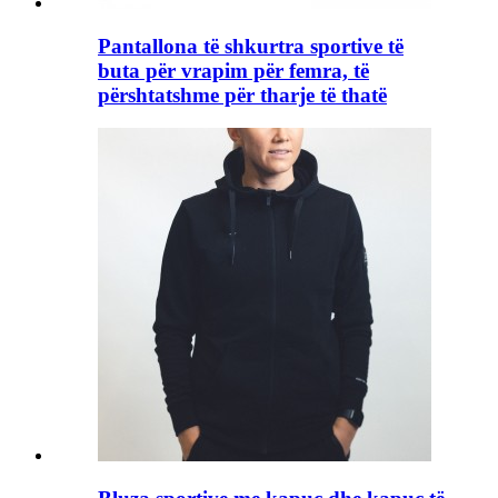
Pantallona të shkurtra sportive të
buta për vrapim për femra, të
përshtatshme për tharje të thatë