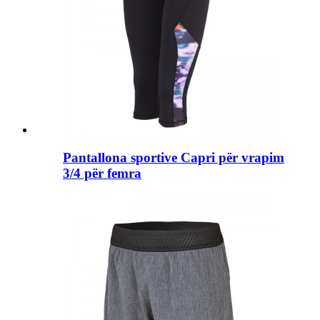
Pantallona sportive Capri për vrapim
3/4 për femra