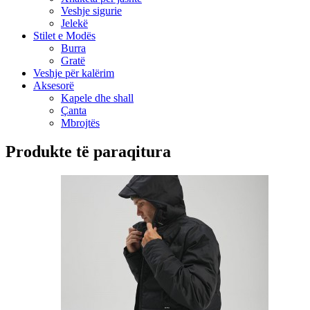
Veshje sigurie
Jelekë
Stilet e Modës
Burra
Gratë
Veshje për kalërim
Aksesorë
Kapele dhe shall
Çanta
Mbrojtës
Produkte të paraqitura