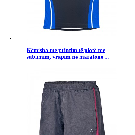
Këmisha me printim të plotë me
sublimim, vrapim në maratonë ...