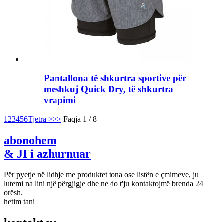
Pantallona të shkurtra sportive për
meshkuj Quick Dry, të shkurtra
vrapimi
1
2
3
4
5
6
Tjetra >
>>
Faqja 1 / 8
abonohem
& JI i azhurnuar
Për pyetje në lidhje me produktet tona ose listën e çmimeve, ju
lutemi na lini një përgjigje dhe ne do t'ju kontaktojmë brenda 24
orësh.
hetim tani