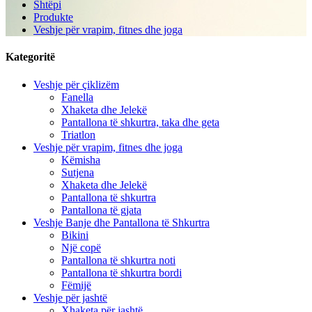
Shtëpi
Produkte
Veshje për vrapim, fitnes dhe joga
Kategoritë
Veshje për çiklizëm
Fanella
Xhaketa dhe Jelekë
Pantallona të shkurtra, taka dhe geta
Triatlon
Veshje për vrapim, fitnes dhe joga
Këmisha
Sutjena
Xhaketa dhe Jelekë
Pantallona të shkurtra
Pantallona të gjata
Veshje Banje dhe Pantallona të Shkurtra
Bikini
Një copë
Pantallona të shkurtra noti
Pantallona të shkurtra bordi
Fëmijë
Veshje për jashtë
Xhaketa për jashtë