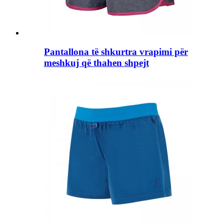
Pantallona të shkurtra vrapimi për
meshkuj që thahen shpejt